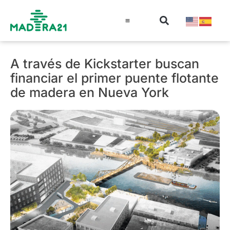
Información técnica
Educación en madera
Guía de la Madera
A través de Kickstarter buscan
financiar el primer puente flotante
de madera en Nueva York