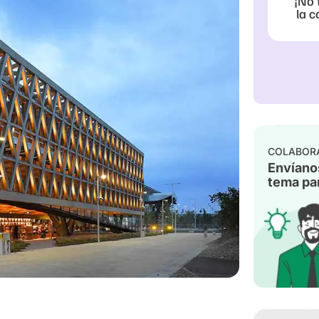
¡No 
la c
COLABOR
Envíano
tema par