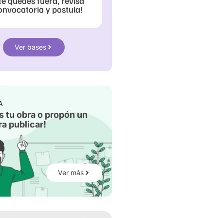
te quedes fuera, revisa
onvocatoria y postula!
Ver bases
A
s tu obra o propón un
a publicar!
Ver más