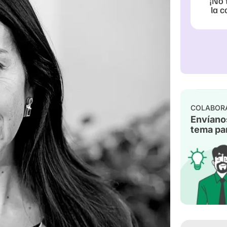
¡No 
la c
COLABOR
Envíano
tema par