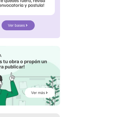
te quedes fuera, revisa
onvocatoria y postula!
Ver bases
A
s tu obra o propón un
a publicar!
Ver más