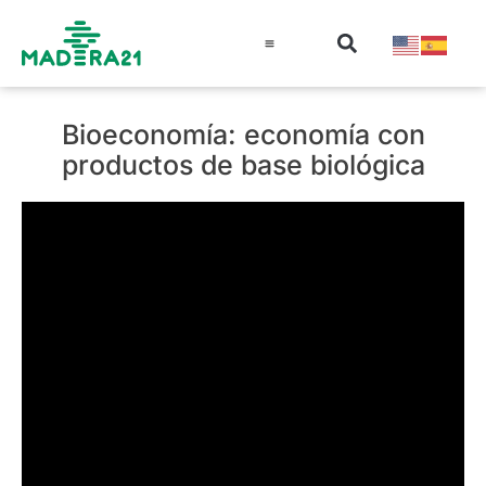
Información técnica
Educación en madera
Guía de la Madera
Bioeconomía: economía con
productos de base biológica