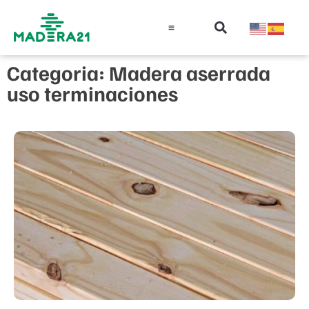
Información técnica
Educación en madera
Guía de la Madera
Categoria: Madera aserrada
uso terminaciones