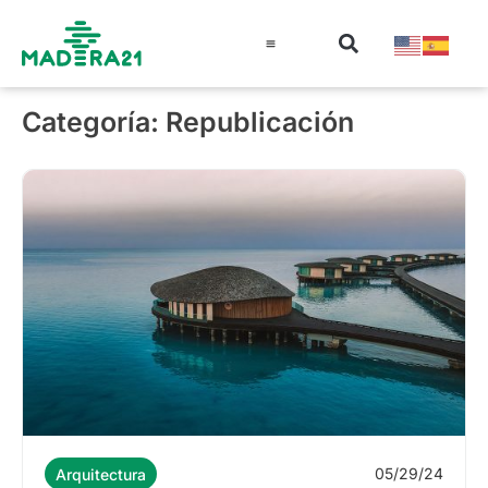
Información técnica
Educación en madera
Guía de la Madera
Categoría: Republicación
05/29/24
Arquitectura