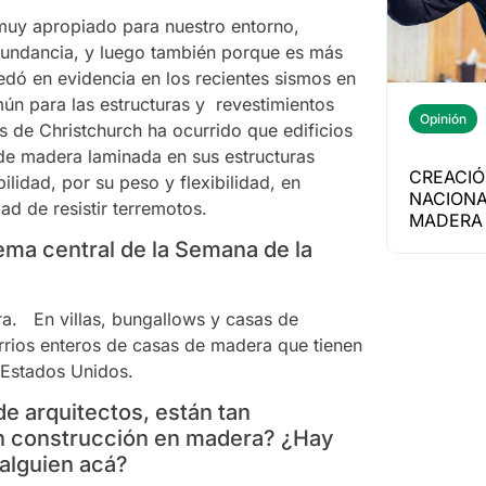
muy apropiado para nuestro entorno,
abundancia, y luego también porque es más
uedó en evidencia en los recientes sismos en
ún para las estructuras y revestimientos
Opinión
de Christchurch ha ocurrido que edificios
de madera laminada en sus estructuras
CREACIÓ
ilidad, por su peso y flexibilidad, en
NACIONA
d de resistir terremotos.
MADERA 
ma central de la Semana de la
. En villas, bungallows y casas de
rrios enteros de casas de madera que tienen
 Estados Unidos.
de arquitectos, están tan
en construcción en madera? ¿Hay
 alguien acá?