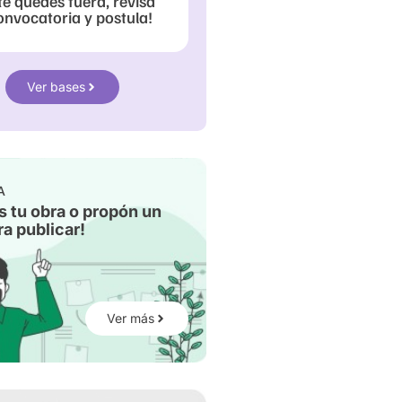
te quedes fuera, revisa
onvocatoria y postula!
Ver bases
A
s tu obra o propón un
a publicar!
Ver más