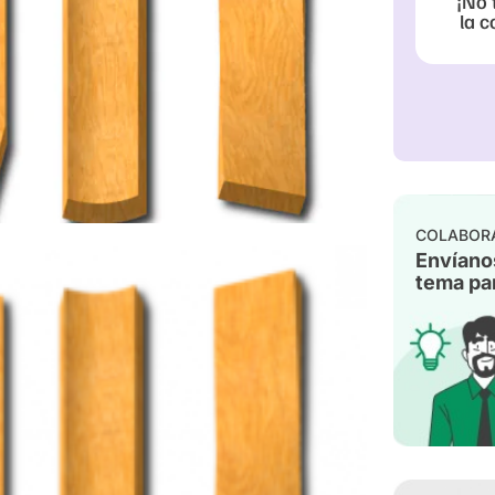
¡No 
la c
COLABOR
Envíano
tema par