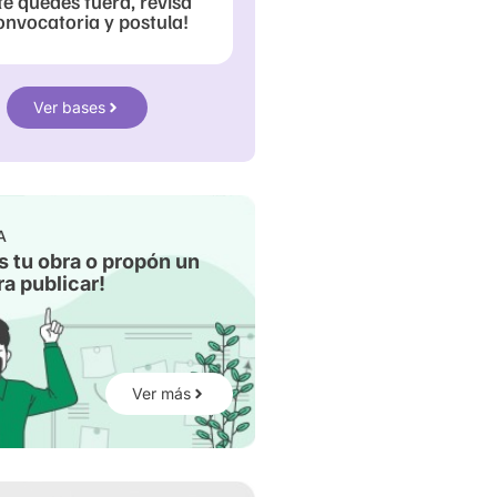
te quedes fuera, revisa
onvocatoria y postula!
Ver bases
A
s tu obra o propón un
a publicar!
Ver más