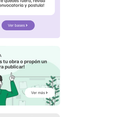
te quedes fuera, revisa
onvocatoria y postula!
Ver bases
A
s tu obra o propón un
a publicar!
Ver más