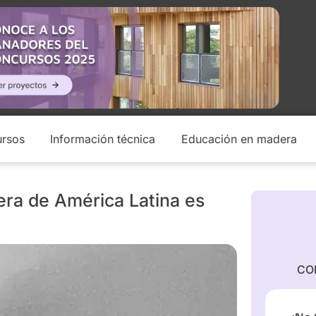
rsos
Información técnica
Educación en madera
rera de América Latina es
CO