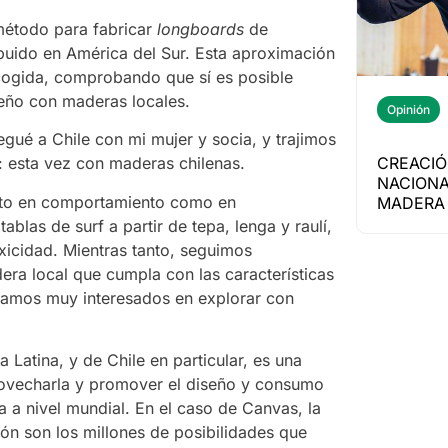
método para fabricar
longboards
de
ibuido en América del Sur. Esta aproximación
ogida, comprobando que sí es posible
seño con maderas locales.
Opinión
egué a Chile con mi mujer y socia, y trajimos
CREACIÓ
: esta vez con maderas chilenas.
NACIONA
anto en comportamiento como en
MADERA 
las de surf a partir de tepa, lenga y raulí,
icidad. Mientras tanto, seguimos
ra local que cumpla con las características
stamos muy interesados en explorar con
Latina, y de Chile en particular, es una
ovecharla y promover el diseño y consumo
 a nivel mundial. En el caso de Canvas, la
ión son los millones de posibilidades que