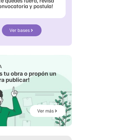
te quedes fuera, revisa
onvocatoria y postula!
Ver bases
A
s tu obra o propón un
a publicar!
Ver más