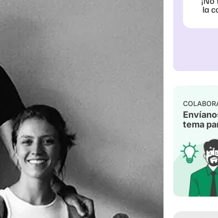
¡No 
la c
COLABOR
Envíano
tema par