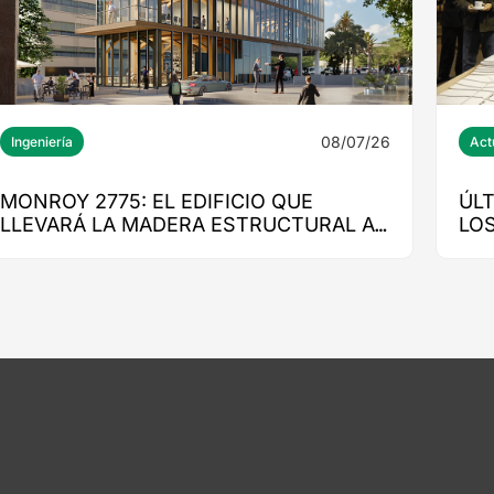
08/07/26
Ingeniería
Act
MONROY 2775: EL EDIFICIO QUE
ÚL
LLEVARÁ LA MADERA ESTRUCTURAL AL
LO
CORAZÓN DE NUEVA COSTANERA
CO