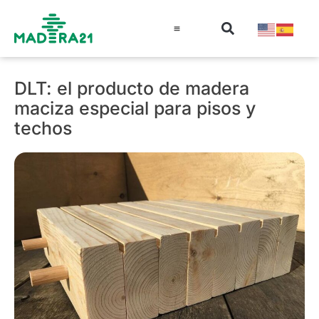
Información técnica
Educación en madera
Guía de la Madera
DLT: el producto de madera
maciza especial para pisos y
techos