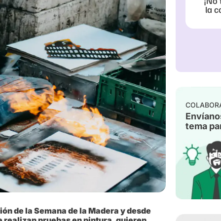
¡No 
la c
COLABOR
Envíano
tema par
sión de la Semana de la Madera y desde
realizan pruebas en pintura, quieren