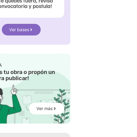
te quedes fuera, revisa
onvocatoria y postula!
Ver bases
A
s tu obra o propón un
a publicar!
Ver más