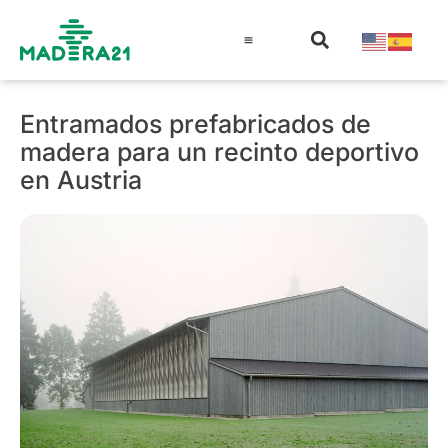
Información técnica
Educación en madera
Guía de la Madera
Entramados prefabricados de
madera para un recinto deportivo
en Austria