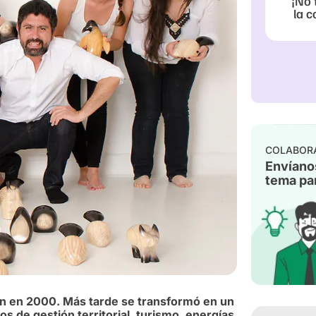
¡No 
la c
COLABOR
Envíano
tema par
ón en 2000. Más tarde se transformó en un
s de gestión territorial, turismo, energías