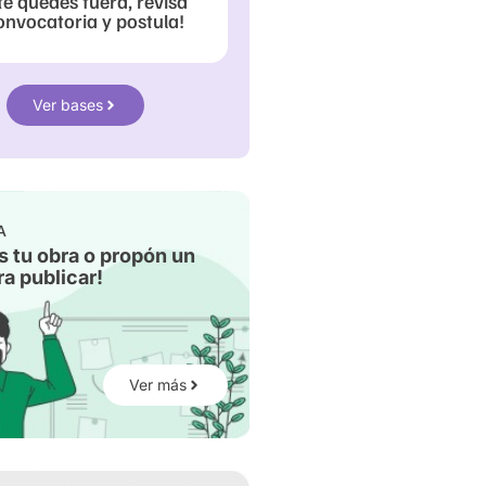
te quedes fuera, revisa
onvocatoria y postula!
Ver bases
A
s tu obra o propón un
a publicar!
Ver más