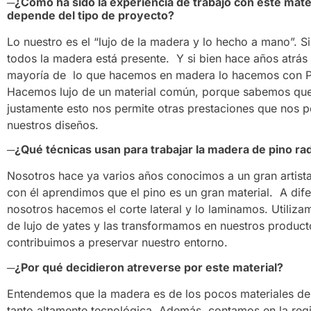
─¿Cómo ha sido la experiencia de trabajo con este mater
depende del tipo de proyecto?
Lo nuestro es el “lujo de la madera y lo hecho a mano”. S
todos la madera está presente. Y si bien hace años atrás
mayoría de lo que hacemos en madera lo hacemos con Pino
Hacemos lujo de un material común, porque sabemos que
justamente esto nos permite otras prestaciones que nos p
nuestros diseños.
─¿Qué técnicas usan para trabajar la madera de pino ra
Nosotros hace ya varios años conocimos a un gran artista
con él aprendimos que el pino es un gran material. A dif
nosotros hacemos el corte lateral y lo laminamos. Utiliz
de lujo de yates y las transformamos en nuestros produc
contribuimos a preservar nuestro entorno.
─¿Por qué decidieron atreverse por este material?
Entendemos que la madera es de los pocos materiales de 
tanto altamente tecnológica. Además, contamos en la regi