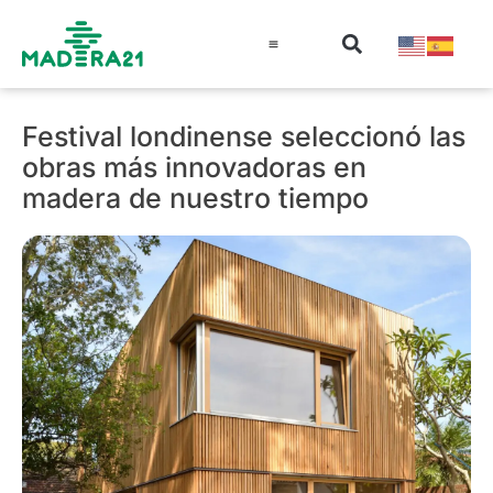
Información técnica
Educación en madera
Guía de la Madera
Festival londinense seleccionó las
obras más innovadoras en
madera de nuestro tiempo