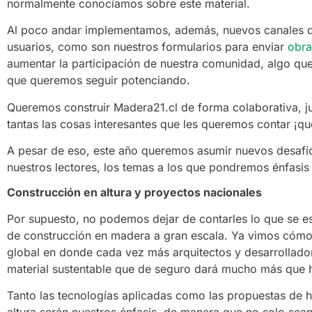
normalmente conocíamos sobre este material.
Al poco andar implementamos, además, nuevos canales d
usuarios, como son nuestros formularios para enviar
obra
aumentar la participación de nuestra comunidad, algo qu
que queremos seguir potenciando.
Queremos construir Madera21.cl de forma colaborativa, j
tantas las cosas interesantes que les queremos contar ¡qu
A pesar de eso, este año queremos asumir nuevos desafíos
nuestros lectores, los temas a los que pondremos énfasis
Construcción en altura y proyectos nacionales
Por supuesto, no podemos dejar de contarles lo que se 
de construcción en madera a gran escala. Ya vimos cóm
global en donde cada vez más arquitectos y desarrollador
material sustentable que de seguro dará mucho más que h
Tanto las tecnologías aplicadas como las propuestas de h
altura serán nuestros énfasis, de manera que no solo sea