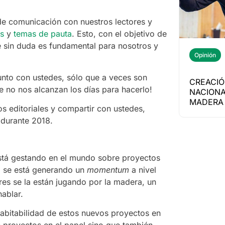
e comunicación con nuestros lectores y
s
y
temas de pauta
. Esto, con el objetivo de
e sin duda es fundamental para nosotros y
Opinión
unto con ustedes, sólo que a veces son
CREACIÓ
e no nos alcanzan los días para hacerlo!
NACIONA
MADERA 
 editoriales y compartir con ustedes,
 durante 2018.
está gestando en el mundo sobre proyectos
o se está generando un
momentum
a nivel
es se la están jugando por la madera, un
ablar.
abitabilidad de estos nuevos proyectos en
n proyectos en el papel sino que también