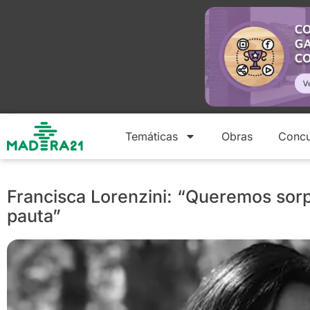
Temáticas
Obras
Concu
Francisca Lorenzini: “Queremos sor
pauta”