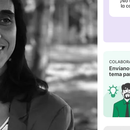
¡No 
la c
COLABOR
Envíano
tema par