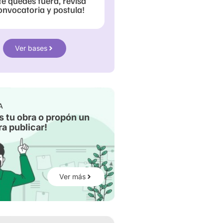
te quedes fuera, revisa
onvocatoria y postula!
Ver bases
A
s tu obra o propón un
a publicar!
Ver más