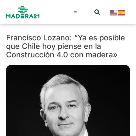
Información técnica
Educación en madera
Guía de la Madera
Francisco Lozano: “Ya es posible
que Chile hoy piense en la
Construcción 4.0 con madera»