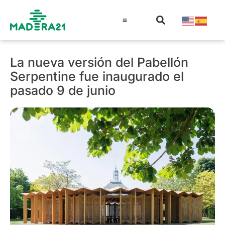
Información técnica
Educación en madera
Guía de la Madera
La nueva versión del Pabellón
Serpentine fue inaugurado el
pasado 9 de junio