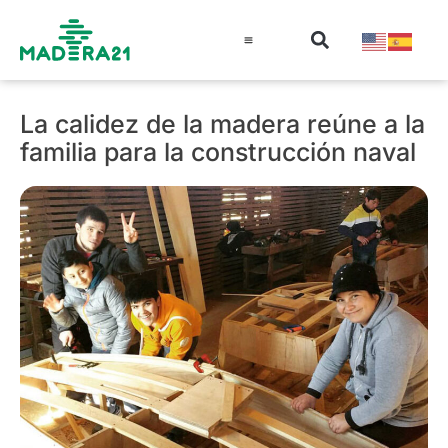
Información técnica
Educación en madera
Guía de la Madera
La calidez de la madera reúne a la
familia para la construcción naval