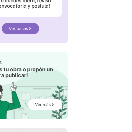
te quedes fuera, revisa
onvocatoria y postula!
Ver bases
A
s tu obra o propón un
a publicar!
Ver más