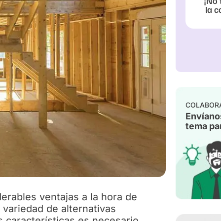
¡No 
la c
COLABOR
Envíano
tema par
rables ventajas a la hora de
 variedad de alternativas
 características es necesario