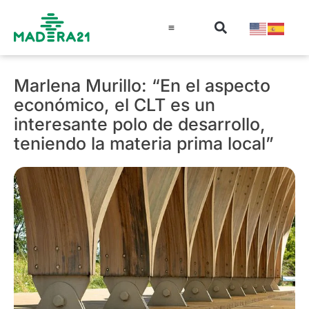
Información técnica
Educación en madera
Guía de la Madera
Marlena Murillo: “En el aspecto
económico, el CLT es un
interesante polo de desarrollo,
teniendo la materia prima local”