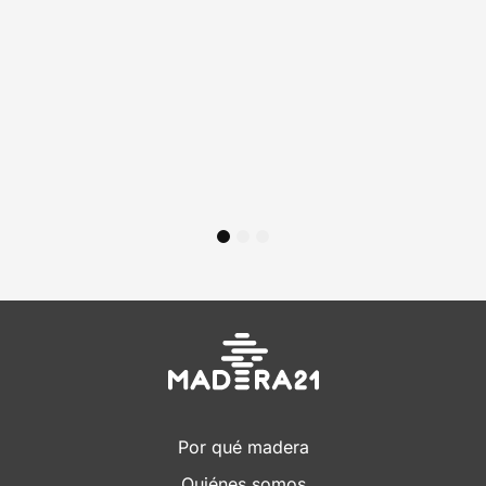
08/07/26
Ingeniería
MONROY 2775: EL EDIFICIO QUE
LLEVARÁ LA MADERA ESTRUCTURAL AL
CORAZÓN DE NUEVA COSTANERA
1
2
3
Por qué madera
Quiénes somos