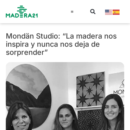
Información técnica
Educación en madera
Guía de la Madera
Mondän Studio: “La madera nos
inspira y nunca nos deja de
sorprender”