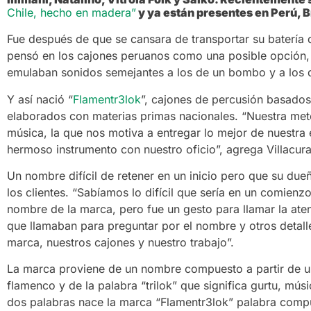
Chile, hecho en madera”
y ya están presentes en Perú, B
Fue después de que se cansara de transportar su batería d
pensó en los cajones peruanos como una posible opción,
emulaban sonidos semejantes a los de un bombo y a los d
Y así nació “
Flamentr3lok
”, cajones de percusión basados
elaborados con materias primas nacionales. “Nuestra meto
música, la que nos motiva a entregar lo mejor de nuestra 
hermoso instrumento con nuestro oficio”, agrega Villacur
Un nombre difícil de retener en un inicio pero que su due
los clientes. “Sabíamos lo difícil que sería en un comien
nombre de la marca, pero fue un gesto para llamar la ate
que llamaban para preguntar por el nombre y otros detal
marca, nuestros cajones y nuestro trabajo”.
La marca proviene de un nombre compuesto a partir de un
flamenco y de la palabra “trilok” que significa gurtu, mús
dos palabras nace la marca “Flamentr3lok” palabra comp