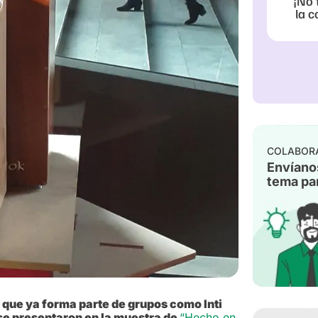
¡No 
la c
COLABOR
Envíano
tema par
 que ya forma parte de grupos como Inti
 se presentaron en la muestra de
“Hecho en