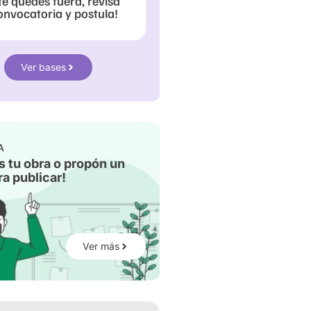
te quedes fuera, revisa
onvocatoria y postula!
Ver bases
A
s tu obra o propón un
a publicar!
Ver más