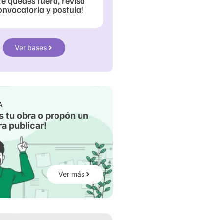
te quedes fuera, revisa
onvocatoria y postula!
Ver bases
A
s tu obra o propón un
a publicar!
Ver más