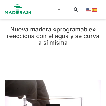
Información técnica
Educación en madera
Guía de la Madera
Nueva madera «programable»
reacciona con el agua y se curva
a sí misma