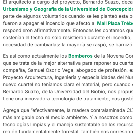
El arquitecto a cargo del proyecto, Bernardo Suazo, dec
Urbanismo y Geografía de la Universidad de Concepció
parte de algunos voluntarios cuando se les planteó esta po
fueron a apagar el incendio que afectó al
Mall Plaza Tréb
respondieron afirmativamente. Entonces les contamos qu
sostenían el techo no sólo resistieron durante el incendio
necesidad de cambiarlas: la mayoría se raspó, se barnizó 
Es así como actualmente los
Bomberos
de la Novena Com
que se trata de la mejor alternativa para reponer su cuarte
compañía, Samuel Osorio Vega, abogado de profesión, es
Proyecto Arquitectura, Ingeniería y especialidades del N
nuevo cuartel no teníamos clara el material, pero cuando 
Bernardo Suazo, de la Universidad del Biobío, nos propu
tiene una innovadora tecnología de tratamiento, nos gustó
Agrega que “efectivamente, la madera contralaminada CLT
más amigable con el medio ambiente. Y a nosotros como 
tecnologías limpias y el manejo sustentable de los recurs
región fundamentalmente forestal, también nos correspon