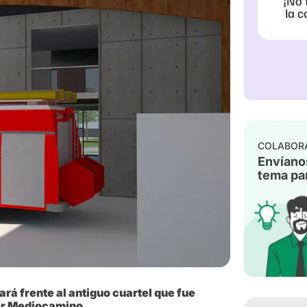
¡No 
la c
COLABOR
Envíano
tema par
ará frente al antiguo cuartel que fue
tor Mediocamino.