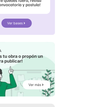
te quedes fuera, revisa
onvocatoria y postula!
Ver bases
A
s tu obra o propón un
a publicar!
Ver más