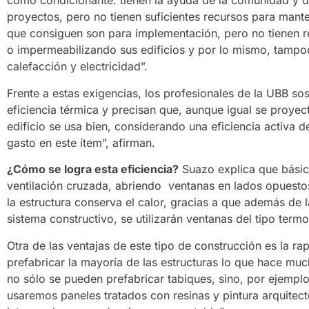
como condicionante: tienen la ayuda de la comunidad y d
proyectos, pero no tienen suficientes recursos para mante
que consiguen son para implementación, pero no tienen r
o impermeabilizando sus edificios y por lo mismo, tampo
calefacción y electricidad”.
Frente a estas exigencias, los profesionales de la UBB s
eficiencia térmica y precisan que, aunque igual se proyec
edificio se usa bien, considerando una eficiencia activa 
gasto en este ítem”, afirman.
¿Cómo se logra esta eficiencia?
Suazo explica que básic
ventilación cruzada, abriendo ventanas en lados opuestos d
la estructura conserva el calor, gracias a que además de 
sistema constructivo, se utilizarán ventanas del tipo termo
Otra de las ventajas de este tipo de construcción es la r
prefabricar la mayoría de las estructuras lo que hace mu
no sólo se pueden prefabricar tabiques, sino, por ejemplo
usaremos paneles tratados con resinas y pintura arquitect