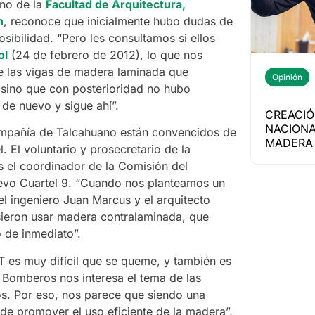
ano de la
Facultad de Arquitectura,
n
, reconoce que inicialmente hubo dudas de
sibilidad. “Pero les consultamos si ellos
ol
(24 de febrero de 2012), lo que nos
e las vigas de madera laminada que
Opinión
, sino que con posterioridad no hubo
de nuevo y sigue ahí”.
CREACIÓ
NACIONA
pañía de Talcahuano están convencidos de
MADERA 
l. El voluntario y prosecretario de la
 el coordinador de la Comisión del
uevo Cuartel 9. “Cuando nos planteamos un
el ingeniero Juan Marcus y el arquitecto
sieron usar madera contralaminada, que
 de inmediato”.
 es muy difícil que se queme, y también es
Bomberos nos interesa el tema de las
os. Por eso, nos parece que siendo una
de promover el uso eficiente de la madera”,