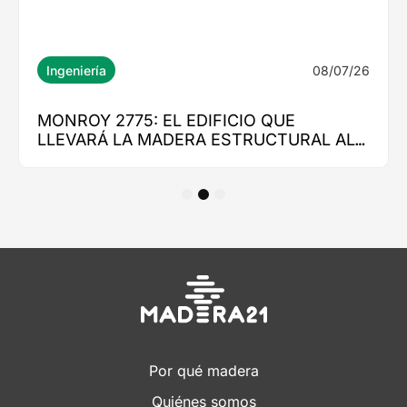
1
2
3
Por qué madera
Quiénes somos