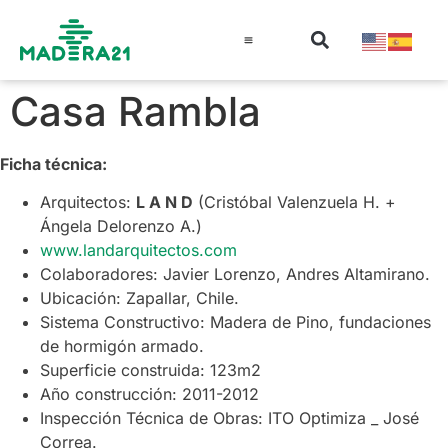
Información técnica
Educación en madera
Guía de la Madera
Casa Rambla
Ficha técnica:
Arquitectos:
L A N D
(Cristóbal Valenzuela H. +
Ángela Delorenzo A.)
www.landarquitectos.com
Colaboradores: Javier Lorenzo, Andres Altamirano.
Ubicación: Zapallar, Chile.
Sistema Constructivo: Madera de Pino, fundaciones
de hormigón armado.
Superficie construida: 123m2
Año construcción: 2011-2012
Inspección Técnica de Obras: ITO Optimiza _ José
Correa.