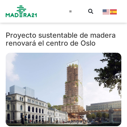
Información técnica
Educación en madera
Guía de la Madera
Proyecto sustentable de madera
renovará el centro de Oslo