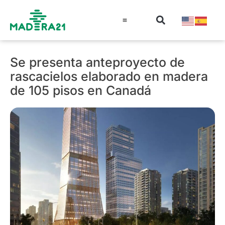
Información técnica
Educación en madera
Guía de la Madera
Se presenta anteproyecto de
rascacielos elaborado en madera
de 105 pisos en Canadá