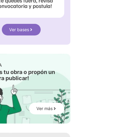
te quedes fuera, revisa
onvocatoria y postula!
Ver bases
A
s tu obra o propón un
a publicar!
Ver más