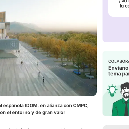
¡No 
la c
COLABOR
Envíano
tema par
al española IDOM, en alianza con CMPC,
on el entorno y de gran valor