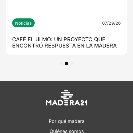
1
2
3
Por qué madera
Quiénes somos