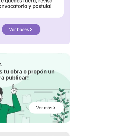
te quedes fuera, revisa
onvocatoria y postula!
Ver bases
A
s tu obra o propón un
a publicar!
Ver más