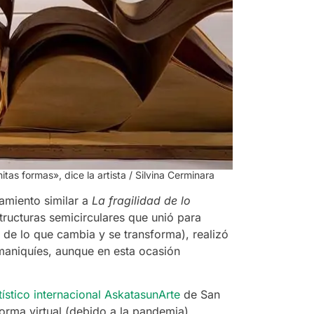
itas formas», dice la artista
/ Silvina Cerminara
amiento similar a
La fragilidad de lo
tructuras semicirculares que unió para
de lo que cambia y se transforma), realizó
maniquíes, aunque en esta ocasión
ístico internacional AskatasunArte
de San
orma virtual (debido a la pandemia).