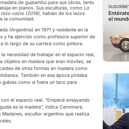
nte madera de guatambú para sus obras, tanto
SUSCRÍBE
baja en planos. Sus esculturas, como
La
Entérate
l lazo vacío (2019),
hablan de los lazos
de la comunidad.
el mund
eda (Argentina) en 1971 y residente en la
es y ha ejercido como profesora superior de
 a lo largo de su carrera como pintora.
 la necesidad de trabajar en el espacio real,
ía objetos en madera que eran móviles, se
encastes de otras formas en madera como
cotidianos. También en esa época pintaba
n gubias como si fuera un taco para
ar con el espacio real. “Empecé ensayando
gusta es la madera”, indica Cerminara.
o Madanes, escultor argentino que realiza
rales.