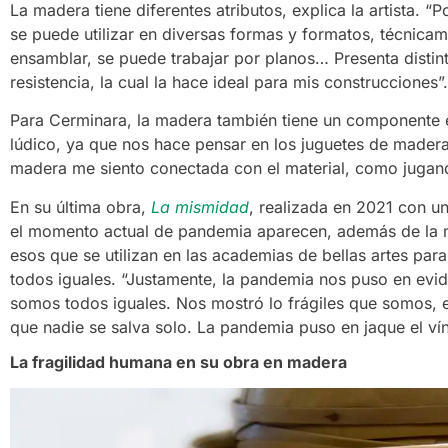
La madera tiene diferentes atributos, explica la artista. “
se puede utilizar en diversas formas y formatos, técnicame
ensamblar, se puede trabajar por planos… Presenta distinto
resistencia, la cual la hace ideal para mis construcciones”.
Para Cerminara, la madera también tiene un componente e
lúdico, ya que nos hace pensar en los juguetes de made
madera me siento conectada con el material, como jugando
En su última obra,
La mismidad
, realizada en 2021 con u
el momento actual de pandemia
a
parecen, además de la 
esos que se utilizan en las academias de bellas artes para
todos iguales. “Justamente, la pandemia nos puso en evid
somos todos iguales. Nos mostró lo frágiles que somos,
que nadie se salva solo. La pandemia puso en jaque el ví
La fragilidad humana en su obra en madera