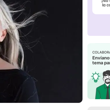
¡No 
la c
COLABOR
Envíano
tema par