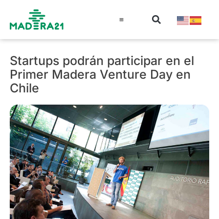
Información técnica
Educación en madera
Guía de la Madera
Startups podrán participar en el
Primer Madera Venture Day en
Chile