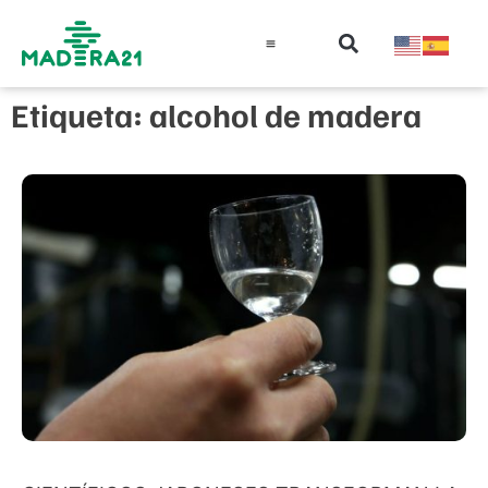
Información técnica
Educación en madera
Guía de la Madera
Etiqueta: alcohol de madera