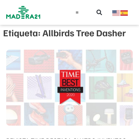
Información técnica
Educación en madera
Guía de la Madera
Etiqueta: Allbirds Tree Dasher