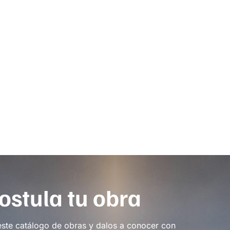
ostula tu obra
este catálogo de obras y dalos a conocer con