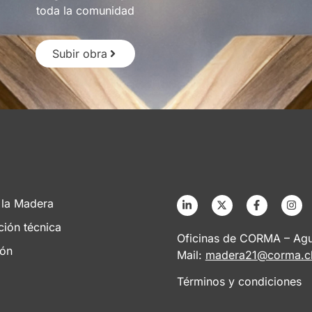
toda la comunidad
Subir obra
 la Madera
ción técnica
Oficinas de CORMA – Agus
ión
Mail:
madera21@corma.c
Términos y condiciones