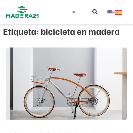
Información técnica
Educación en madera
Guía de la Madera
Etiqueta: bicicleta en madera