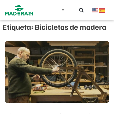
Información técnica
Educación en madera
Guía de la Madera
Etiqueta: Bicicletas de madera