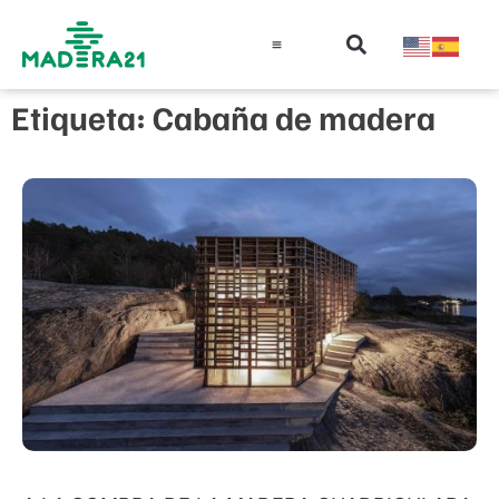
Información técnica
Educación en madera
Guía de la Madera
Etiqueta: Cabaña de madera