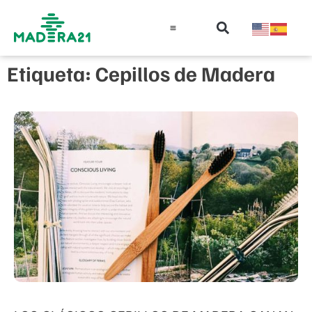
Información técnica
Educación en madera
Guía de la Madera
Etiqueta: Cepillos de Madera