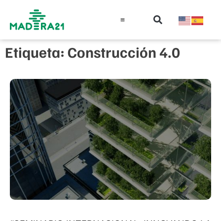
Información técnica
Educación en madera
Guía de la Madera
Etiqueta: Construcción 4.0