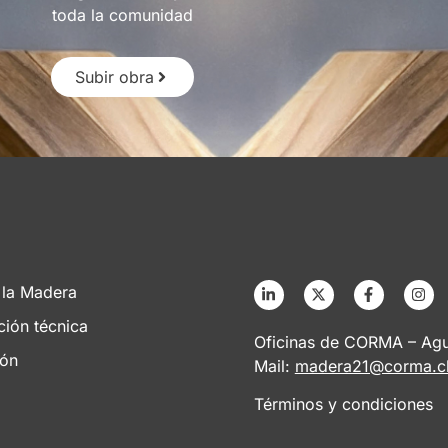
toda la comunidad
Subir obra
 la Madera
ción técnica
Oficinas de CORMA – Agus
ión
Mail:
madera21@corma.c
Términos y condiciones