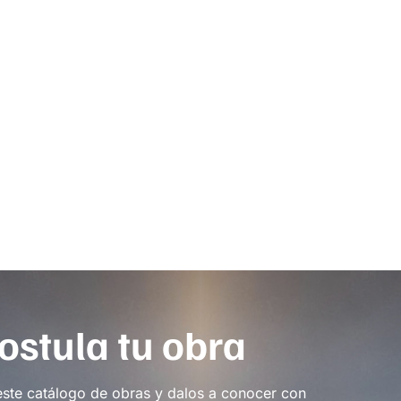
ostula tu obra
este catálogo de obras y dalos a conocer con