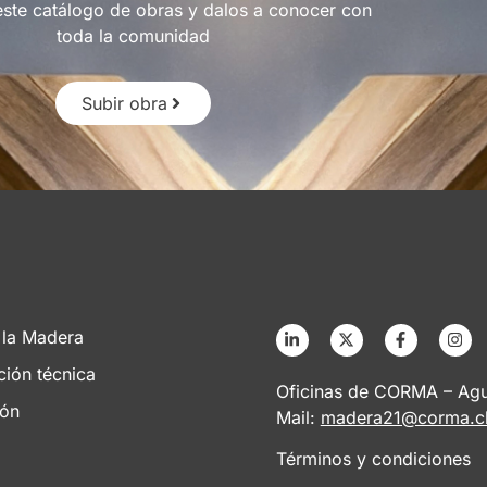
este catálogo de obras y dalos a conocer con
toda la comunidad
Subir obra
 la Madera
ción técnica
Oficinas de CORMA – Agus
ión
Mail:
madera21@corma.c
Términos y condiciones