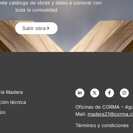
este catálogo de obras y dalos a conocer con
toda la comunidad
Subir obra
 la Madera
ción técnica
Oficinas de CORMA – Agus
ión
Mail:
madera21@corma.c
Términos y condiciones