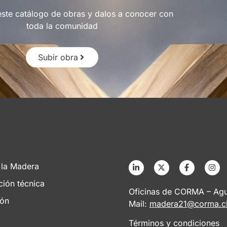
este catálogo de obras y dalos a conocer con
toda la comunidad
Subir obra
 la Madera
ción técnica
Oficinas de CORMA – Agus
ión
Mail:
madera21@corma.c
Términos y condiciones