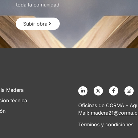
toda la comunidad
Subir obra
 la Madera
ción técnica
Oficinas de CORMA – Agus
ión
Mail:
madera21@corma.c
Términos y condiciones