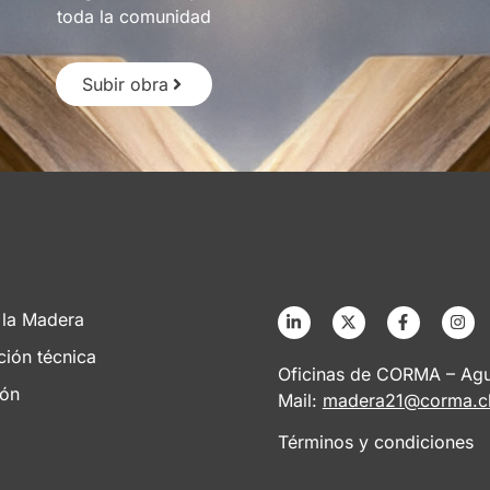
toda la comunidad
Subir obra
 la Madera
ción técnica
Oficinas de CORMA – Agus
ión
Mail:
madera21@corma.c
Términos y condiciones