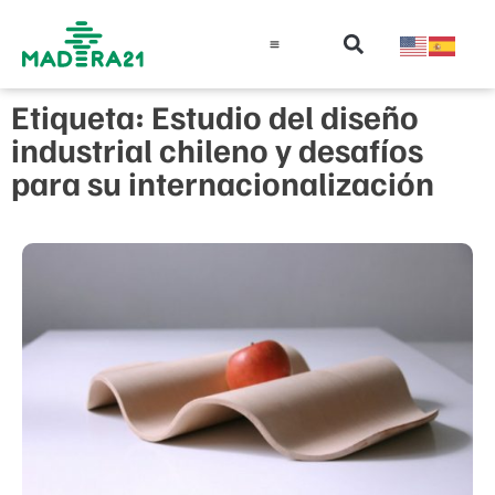
Información técnica
Educación en madera
Guía de la Madera
Etiqueta: Estudio del diseño
industrial chileno y desafíos
para su internacionalización