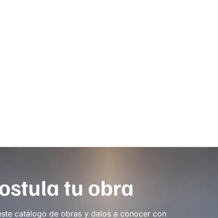
ostula tu obra
este catálogo de obras y dalos a conocer con