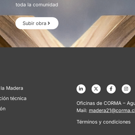
toda la comunidad
Subir obra
 la Madera
ción técnica
Oficinas de CORMA – Agus
ión
Mail:
madera21@corma.c
Términos y condiciones